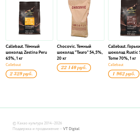
Callebaut. Тёмный
Chocovic. Темный
Callebaut. Горьк
шоколад Zestina Peru
шоколад "Тиаго" 54,5%,
шоколад Rustic 
65%, 1 кг
20 кг
Tome 70%, 1 кг
Callebaut
Callebaut
22 140 руб.
2 329 руб.
1 962 руб.
©
Какао культура
2014–2026
Поддержка и продвижение —
VT Digital