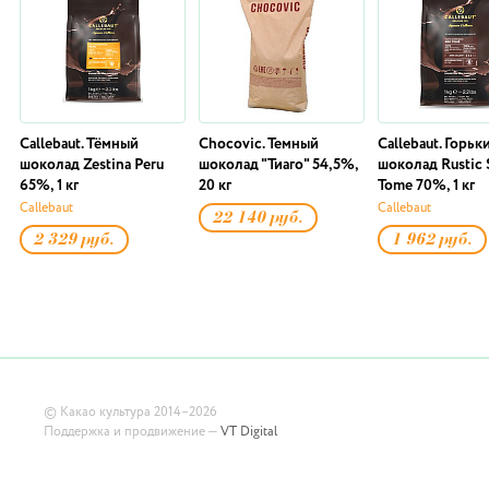
Callebaut. Тёмный
Chocovic. Темный
Callebaut. Горьк
шоколад Zestina Peru
шоколад "Тиаго" 54,5%,
шоколад Rustic 
65%, 1 кг
20 кг
Tome 70%, 1 кг
Callebaut
Callebaut
22 140 руб.
2 329 руб.
1 962 руб.
©
Какао культура
2014–2026
Поддержка и продвижение —
VT Digital