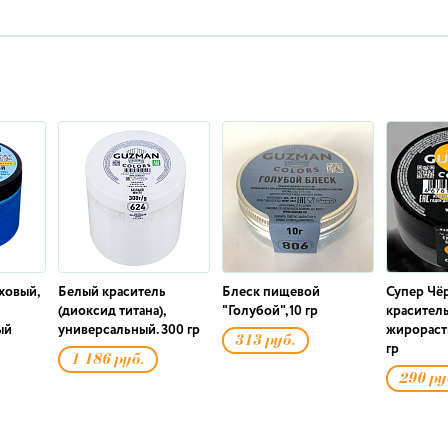
ховый,
Белый краситель
Блеск пищевой
Супер Чё
(диоксид титана),
"Голубой",10 гр
краситель
ый
универсальный. 300 гр
жирораст
313 руб.
гр
1 186 руб.
290 ру