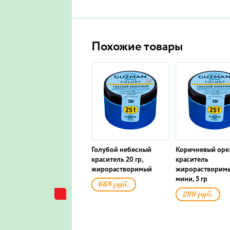
Похожие товары
Голубой небесный
Коричневый оре
краситель 20 гр,
краситель
жирорастворимый
жирорастворим
мини, 5 гр
668 руб.
290 руб.