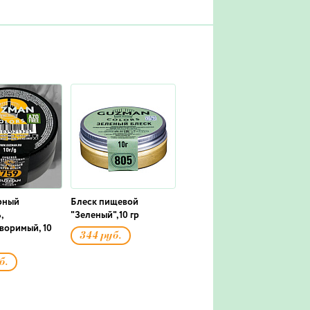
рный
Блеск пищевой
,
"Зеленый",10 гр
воримый, 10
344 руб.
б.