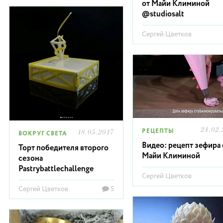
от Майи Климиной
@studiosalt
Сергей Цветков
24.02.
РЕЦЕПТЫ
18.05.2017
ВОКРУГ СВЕТА
Видео: рецепт зефира 
Торт победителя второго
Майи Климиной
сезона
Pastrybattlechallenge
Сергей Цветков
Сергей Цветков
5