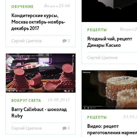
Вчера в 23:08
ОБУЧЕНИЕ
Кондитерские курсы,
Москва октябрь-ноябрь-
декабрь 2017
Вчера в 
РЕЦЕПТЫ
Ягодный чай, рецепт
Сергей Цветков
0
Динары Касько
Сергей Цветков
14.09.2017
ВОКРУГ СВЕТА
Barry Callebaut - шоколад
Ruby
31.05.
РЕЦЕПТЫ
Видео: рецепт
Сергей Цветков
0
приготовления марме