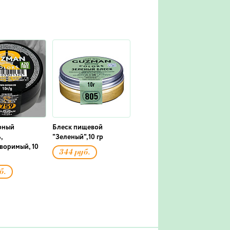
рный
Блеск пищевой
,
"Зеленый",10 гр
воримый, 10
344 руб.
б.