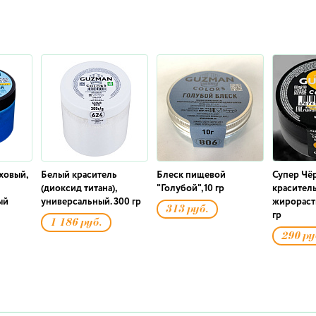
ховый,
Белый краситель
Блеск пищевой
Супер Чё
(диоксид титана),
"Голубой",10 гр
краситель
ый
универсальный. 300 гр
жирораст
313 руб.
гр
1 186 руб.
290 ру