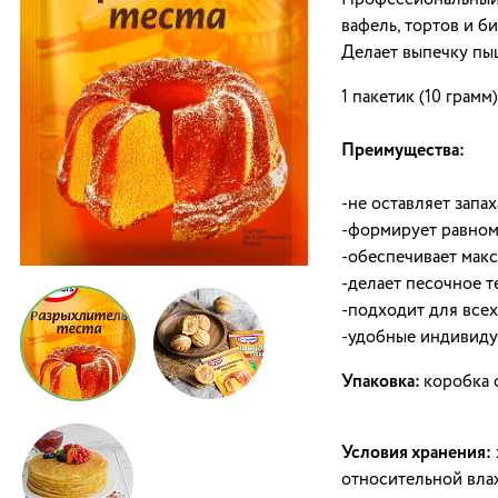
Профессиональный 
вафель, тортов и б
Делает выпечку пыш
1 пакетик (10 грамм
Преимущества:
-не оставляет запа
-формирует равном
-обеспечивает мак
-делает песочное 
-подходит для всех
-удобные индивиду
Упаковка:
коробка с
Условия хранения:
относительной вла