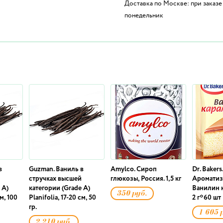
Доставка по Москве: при заказе 
понедельник
в
Guzman. Ваниль в
Amylco. Сироп
Dr. Bakers.
стручках высшей
глюкозы, Россия. 1,5 кг
Ароматиз
 A)
категории (Grade A)
Ванилин 
350 руб.
см, 100
Planifolia, 17-20 см, 50
2 г*60 шт
гр.
1 605 
2 210 руб.