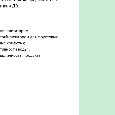
ерской отрасли предпочтительнее
низким ДЭ.
исталлизатором;
 стабилизатором для фруктовых
ные конфеты);
тивности воды);
эластичность продукта;