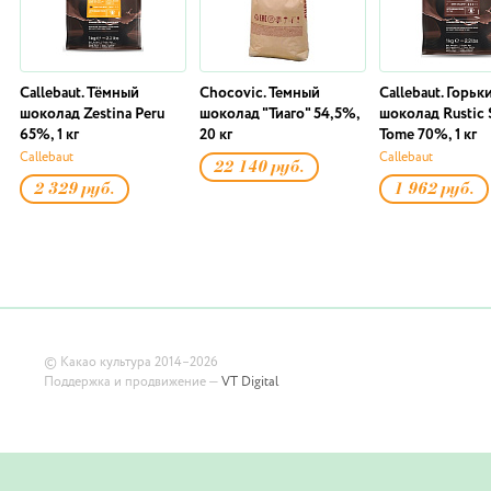
Callebaut. Тёмный
Chocovic. Темный
Callebaut. Горьк
шоколад Zestina Peru
шоколад "Тиаго" 54,5%,
шоколад Rustic 
65%, 1 кг
20 кг
Tome 70%, 1 кг
Callebaut
Callebaut
22 140 руб.
2 329 руб.
1 962 руб.
©
Какао культура
2014–2026
Поддержка и продвижение —
VT Digital