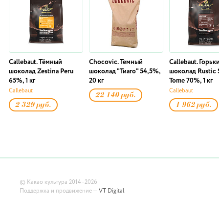
Callebaut. Тёмный
Chocovic. Темный
Callebaut. Горьк
шоколад Zestina Peru
шоколад "Тиаго" 54,5%,
шоколад Rustic 
65%, 1 кг
20 кг
Tome 70%, 1 кг
Callebaut
Callebaut
22 140 руб.
2 329 руб.
1 962 руб.
©
Какао культура
2014–2026
Поддержка и продвижение —
VT Digital