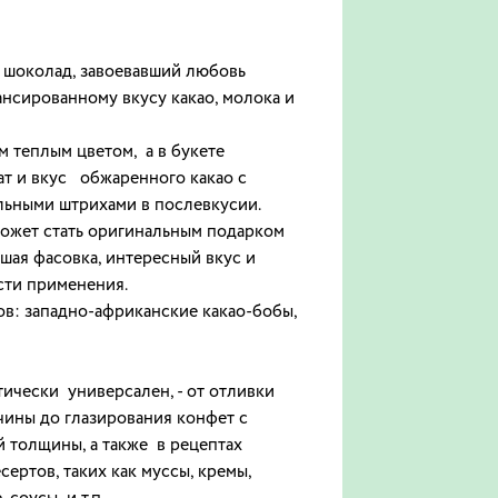
шоколад, завоевавший любовь
нсированному вкусу какао, молока и
 теплым цветом, а в букете
т и вкус обжаренного какао с
ьными штрихами в послевкусии.
может стать оригинальным подарком
шая фасовка, интересный вкус и
сти применения.
в: западно-африканские какао-бобы,
ически универсален, - от отливки
чины до глазирования конфет с
 толщины, а также в рецептах
ертов, таких как муссы, кремы,