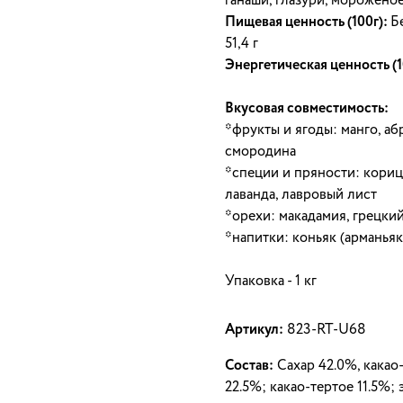
ганаши, глазури, мороженое
Пищевая ценность (100г):
Б
51,4 г
Энергетическая ценность (1
Вкусовая совместимость:
*фрукты и ягоды: манго, аб
смородина
*специи и пряности: корица
лаванда, лавровый лист
*орехи: макадамия, грецки
*напитки: коньяк (арманьяк
Упаковка - 1 кг
Артикул:
823-RT-U68
Состав:
Сахар 42.0%, какао
22.5%; какао-тертое 11.5%;