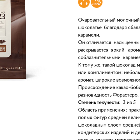
Очаровательный молочный 
шоколатье благодаря сбала
карамели.
Он отличается насыщенным
раскрывается яркий арома
соблазнительными карамел
К тому же, такой шоколад 
или комплиментом: неболь
аромат, широкие возможно
Происхождение какао-бобо
разновидность Форастеро.
Степень текучести:
3 из 5
Область применения: практ
полых фигур средней вели
шоколадным слоем средней
кондитерских изделий и дес