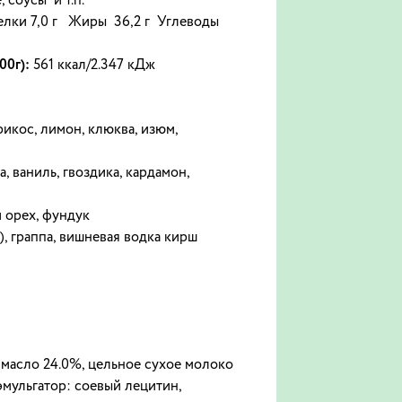
, соусы и т.п.
елки 7,0 г Жиры 36,2 г Углеводы
00г):
561 ккал/2.347 кДж
рикос, лимон, клюква, изюм,
, ваниль, гвоздика, кардамон,
й орех, фундук
), граппа, вишневая водка кирш
-масло 24.0%, цельное сухое молоко
 эмульгатор: соевый лецитин,