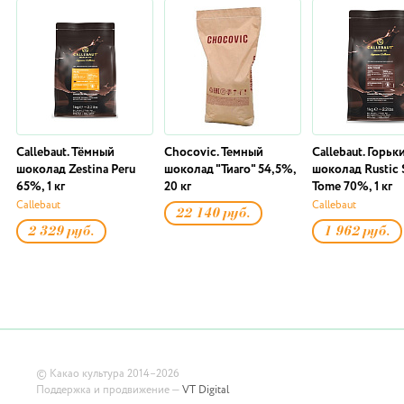
Callebaut. Тёмный
Chocovic. Темный
Callebaut. Горьк
шоколад Zestina Peru
шоколад "Тиаго" 54,5%,
шоколад Rustic 
65%, 1 кг
20 кг
Tome 70%, 1 кг
Callebaut
Callebaut
22 140 руб.
2 329 руб.
1 962 руб.
©
Какао культура
2014–2026
Поддержка и продвижение —
VT Digital