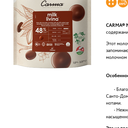
CARMA® Mi
содержани
Этот моло
запомина
молочном 
Особеннос
- Благоро
Санто‑Дом
нотами.
- Нежная 
насыщенно