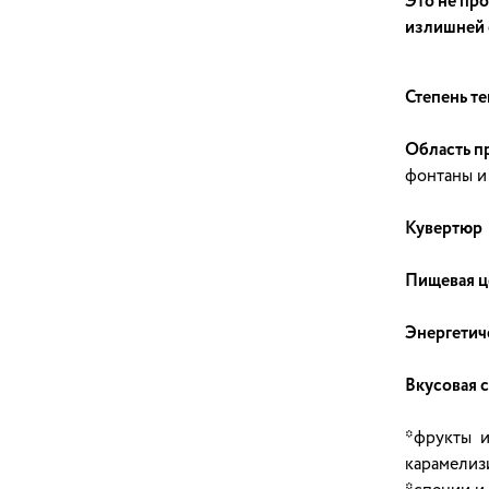
Это не пр
излишней с
Степень те
Область п
фонтаны и 
Кувертюр и
Пищевая ц
Энергетиче
Вкусовая 
*фрукты и 
карамелиз