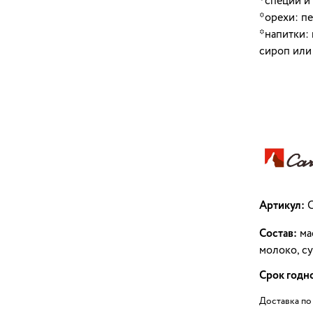
*специи и 
*орехи: пе
*напитки: 
сироп или 
Артикул:
C
Состав:
мас
молоко, су
Срок годн
Доставка по 