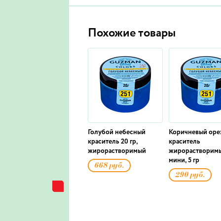
Похожие товары
Голубой небесный
Коричневый оре
краситель 20 гр,
краситель
жирорастворимый
жирорастворим
мини, 5 гр
668 руб.
290 руб.