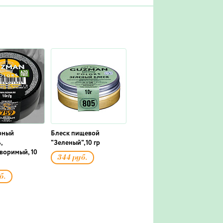
рный
Блеск пищевой
,
"Зеленый",10 гр
воримый, 10
344 руб.
б.