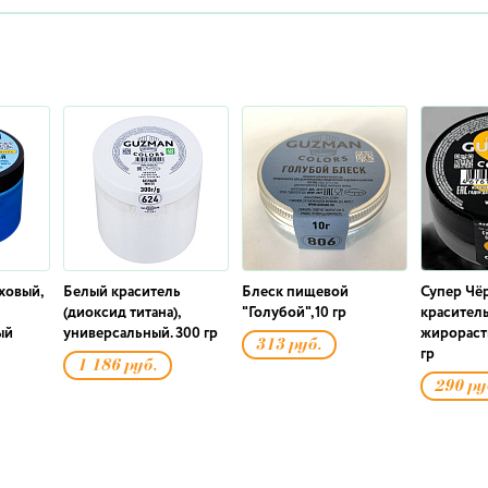
ховый,
Белый краситель
Блеск пищевой
Супер Чё
(диоксид титана),
"Голубой",10 гр
краситель
ый
универсальный. 300 гр
жирораст
313 руб.
гр
1 186 руб.
290 ру