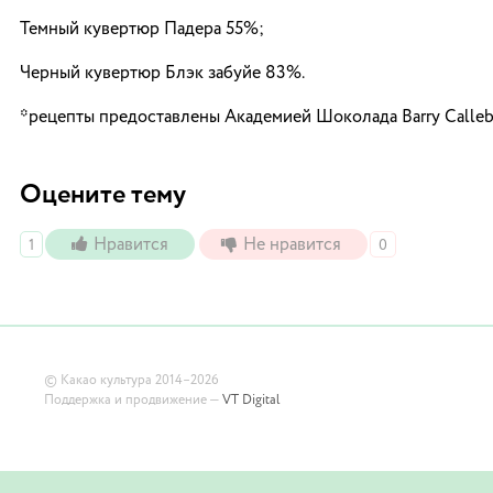
Темный кувертюр Падера 55%;
Черный кувертюр Блэк забуйе 83%.
*рецепты предоставлены Академией Шоколада Barry Calleb
Оцените тему
Нравится
Не нравится
1
0
©
Какао культура
2014–2026
Поддержка и продвижение —
VT Digital