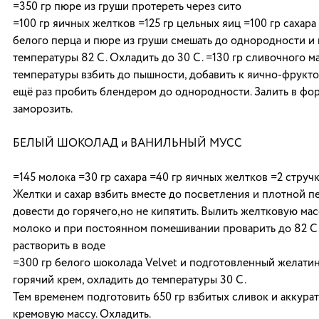
=350 гр пюре из груши протереть через сито
=100 гр яичных желтков =125 гр цельных яиц =100 гр сахар
белого перца и пюре из груши смешать до однородности и 
температуры 82 С. Охладить до 30 С. =130 гр сливочного м
температуры взбить до пышности, добавить к яично-фрукт
ещё раз пробить блендером до однородности. Залить в фор
заморозить.
БЕЛЫЙ ШОКОЛАД и ВАНИЛЬНЫЙ МУСС
=145 молока =30 гр сахара =40 гр яичных желтков =2 стручк
Желтки и сахар взбить вместе до посветления и плотной п
довести до горячего,но не кипятить. Вылить желтковую мас
молоко и при постоянном помешивании проварить до 82 С.
растворить в воде
=300 гр белого шоколада Velvet и подготовленный желатин
горячий крем, охладить до температуры 30 С.
Тем временем подготовить 650 гр взбитых сливок и аккурат
кремовую массу. Охладить.