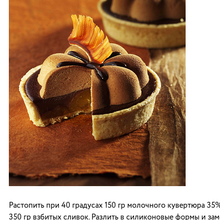
Растопить при 40 градусах 150 гр молочного кувертюра 35%
350 гр взбитых сливок. Разлить в силиконовые формы и зам