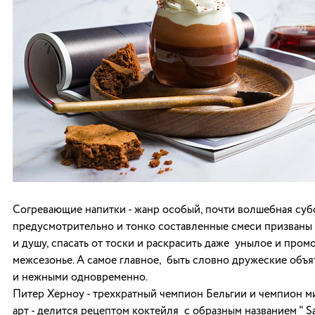
Согревающие напитки - жанр особый, почти волшебная суб
предусмотрительно и тонко составленные смеси призваны 
и душу, спасать от тоски и раскрасить даже унылое и пром
межсезонье. А самое главное, быть словно дружеские объя
и нежными одновременно.
Питер Херноу - трехкратный чемпион Бельгии и чемпион ми
арт - делится рецептом коктейля с образным названием " Sai