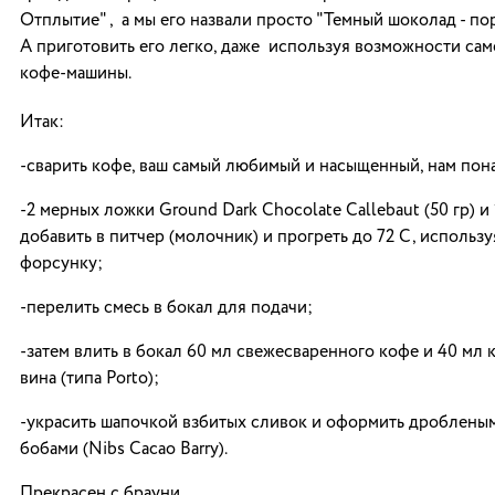
Отплытие" , а мы его назвали просто "Темный шоколад - пор
А приготовить его легко, даже используя возможности са
кофе-машины.
Итак:
-сварить кофе, ваш самый любимый и насыщенный, нам пон
-2 мерных ложки Ground Dark Chocolate Callebaut (50 гр) и
добавить в питчер (молочник) и прогреть до 72 С, использ
форсунку;
-перелить смесь в бокал для подачи;
-затем влить в бокал 60 мл свежесваренного кофе и 40 мл
вина (типа Porto);
-украсить шапочкой взбитых сливок и оформить дробленым
бобами (Nibs Cacao Barry).
Прекрасен с брауни.