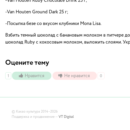
-Van Houten Ruby Chocolate Drink 25 г;
-Van Houten Ground Dark 25 г;
-Посыпка безе со вкусом клубники Mona Lisa.
Взбить темный шоколад с банановым молоком в питчере до
шоколад Ruby с кокосовым молоком, выложить слоями. Укр
Оцените тему
Нравится
Не нравится
1
0
©
Какао культура
2014–2026
Поддержка и продвижение —
VT Digital