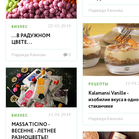
Надежда Качнова
22.05.2018
БИЗНЕС
...В РАДУЖНОМ
ЦВЕТЕ...
Надежда Качнова
0
11.04.
РЕЦЕПТЫ
Kalamansi Vanille -
изобилие вкуса в одн
стаканчике
11.04.2018
БИЗНЕС
Надежда Качнова
MASSA TICINO -
ВЕСЕННЕ - ЛЕТНЕЕ
РАЗНОЦВЕТЬЕ!