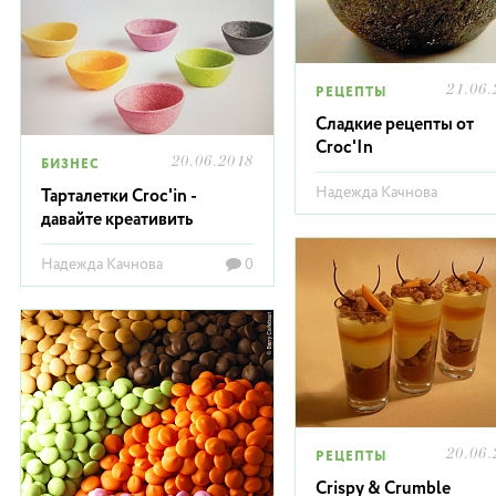
21.06.
РЕЦЕПТЫ
Сладкие рецепты от
Croc'In
20.06.2018
БИЗНЕС
Надежда Качнова
Тарталетки Croc'in -
давайте креативить
Надежда Качнова
0
20.06.
РЕЦЕПТЫ
Crispy & Crumble